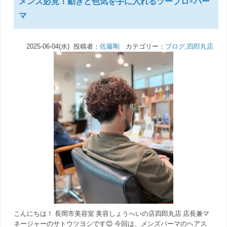
メンズ必見！動きと色気を手に入れるツーブロ×パー
マ
2025-06-04(水) 投稿者：
佐藤剛
カテゴリー：
ブログ
,
四郎丸店
こんにちは！ 長岡市美容室 美容しょうへいの店四郎丸店 店長兼マ
ネージャーのサトウツヨシです😊 今回は、メンズパーマのヘアス