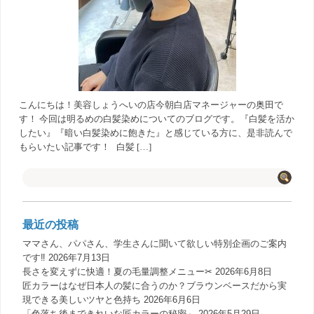
こんにちは！美容しょうへいの店今朝白店マネージャーの奥田で
す！ 今回は明るめの白髪染めについてのブログです。『白髪を活か
したい』『暗い白髪染めに飽きた』と感じている方に、是非読んで
もらいたい記事です！ 白髪 […]
最近の投稿
ママさん、パパさん、学生さんに聞いて欲しい特別企画のご案内
です‼️
2026年7月13日
長さを変えずに快適！夏の毛量調整メニュー✂︎
2026年6月8日
匠カラーはなぜ日本人の髪に合うのか？ブラウンベースだから実
現できる美しいツヤと色持ち
2026年6月6日
「色落ち後まできれいな匠カラーの秘密」
2026年5月29日