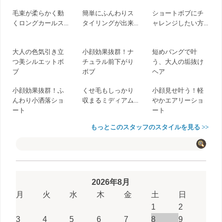
毛束が柔らかく動
簡単にふんわりス
ショートボブにチ
くロングカールス...
タイリングが出来...
ャレンジしたい方...
大人の色気引き立
小顔効果抜群！ナ
短めバングで叶
つ美シルエットボ
チュラル前下がり
う、大人の垢抜け
ブ
ボブ
ヘア
小顔効果抜群！ふ
くせ毛もしっかり
小顔見せ叶う！軽
んわり小洒落ショ
収まるミディアム...
やかエアリーショ
ート
ート
もっとこのスタッフのスタイルを見る >>
2026年8月
月
火
水
木
金
土
日
1
2
3
4
5
6
7
8
9