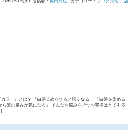
2026-05-06(水) 投稿者：
奥田辰也
カテゴリー：
ブログ
,
今朝白店
カラー』とは？ 「白髪染めをすると暗くなる」 「白髪を染める
から髪の傷みが気になる」 そんなお悩みを持つお客様はとても多
]