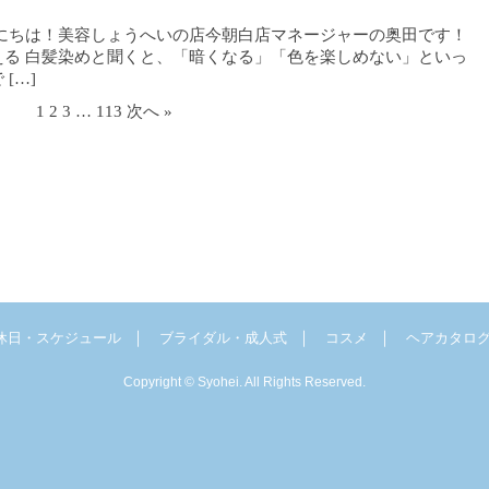
にちは！美容しょうへいの店今朝白店マネージャーの奥田です！
る 白髪染めと聞くと、「暗くなる」「色を楽しめない」といっ
[…]
1
2
3
…
113
次へ »
｜
｜
｜
休日・スケジュール
ブライダル・成人式
コスメ
ヘアカタロ
Copyright © Syohei. All Rights Reserved.