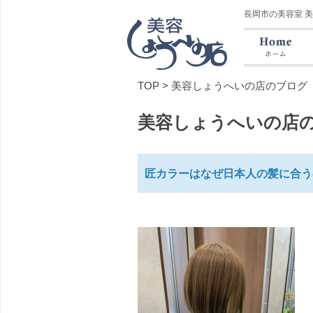
長岡市の美容室 
TOP
>
美容しょうへいの店のブログ
美容しょうへいの店
匠カラーはなぜ日本人の髪に合う