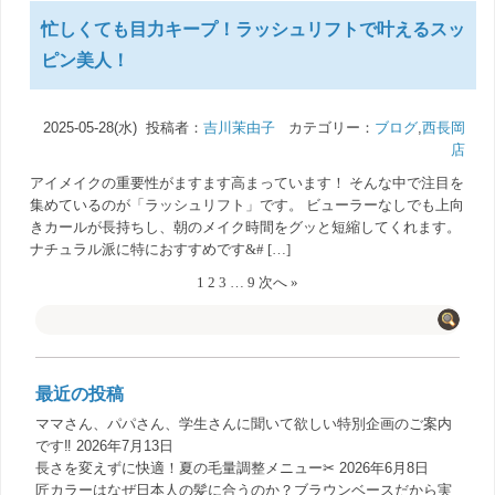
忙しくても目力キープ！ラッシュリフトで叶えるスッ
ピン美人！
2025-05-28(水) 投稿者：
吉川茉由子
カテゴリー：
ブログ
,
西長岡
店
アイメイクの重要性がますます高まっています！ そんな中で注目を
集めているのが「ラッシュリフト」です。 ビューラーなしでも上向
きカールが長持ちし、朝のメイク時間をグッと短縮してくれます。
ナチュラル派に特におすすめです&# […]
1
2
3
…
9
次へ »
最近の投稿
ママさん、パパさん、学生さんに聞いて欲しい特別企画のご案内
です‼️
2026年7月13日
長さを変えずに快適！夏の毛量調整メニュー✂︎
2026年6月8日
匠カラーはなぜ日本人の髪に合うのか？ブラウンベースだから実