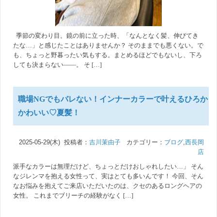
季節の変わり目。鏡の前に立った時、「なんとなく髪、伸びてき
たな…」と感じたことはありませんか？ そのままでも悪くない。で
も、ちょっと野暮ったい気もする。まとめるほどでもないし、下ろ
しても決まらない――。 そ […]
職場NGでもバレない！インナーカラーで叶えるひろか
かわいい♡夏髪！
2025-05-29(木) 投稿者：
吉川茉由子
カテゴリー：
ブログ
,
西長岡
店
派手なカラーは無理だけど、ちょっとだけおしゃれしたい…」 そん
なジレンマを抱える女性って、実はとても多いんです！ 今回、そん
なお悩みを抱えてご来店いただいたのは、クセのあるロングヘアの
女性。 これまでブリーチの経験がなく […]