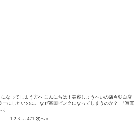
になってしまう方へ こんにちは！美容しょうへいの店今朝白店
ラーにしたいのに、なぜ毎回ピンクになってしまうのか？ 「写真
…]
1
2
3
…
471
次へ »