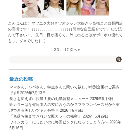
こんばんは！ マツエク大好き♡オシャレ大好き♡高橋こと西長岡店
の高橋です！ ↓↓↓↓↓↓↓↓↓↓↓↓↓↓↓↓↓↓↓↓簡単な自己紹介です。ぜひ読
んで下さい！、 先日、目が痛くて、外に出ると涙がボロボロ流れて
もぅ、ダメでした […]
1
2
3
…
17
次へ »
最近の投稿
ママさん、パパさん、学生さんに聞いて欲しい特別企画のご案内
です‼️
2026年7月13日
長さを変えずに快適！夏の毛量調整メニュー✂︎
2026年6月8日
匠カラーはなぜ日本人の髪に合うのか？ブラウンベースだから実
現できる美しいツヤと色持ち
2026年6月6日
「色落ち後まできれいな匠カラーの秘密」
2026年5月29日
ワインカラーにしたいのに毎回ピンクになってしまう方へ
2026年
5月16日