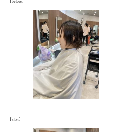
【before】
【after】