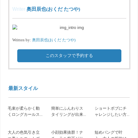
Writer
奥田辰也(おくだ たつや)
Written by:
奥田辰也(おくだ たつや)
このスタッフで予約する
最新スタイル
毛束が柔らかく動
簡単にふんわりス
ショートボブにチ
くロングカールス...
タイリングが出来...
ャレンジしたい方...
大人の色気引き立
小顔効果抜群！ナ
短めバングで叶