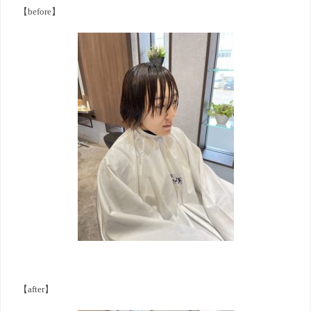
【before】
【after】