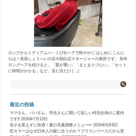
ロングからミディアムへ – くびれヘアで軽やかに はじめに こんに
ちは！美容しょうへいの店今朝白店マネージャーの奥田です。 長年
ロングヘアを続けると、「髪が重い」「まとまりづらい」「セット
に時間がかかる」など、見た目だけ […]
最近の投稿
ママさん、パパさん、学生さんに聞いて欲しい特別企画のご案内
です‼️
2026年7月13日
長さを変えずに快適！夏の毛量調整メニュー✂︎
2026年6月8日
匠カラーはなぜ日本人の髪に合うのか？ブラウンベースだから実