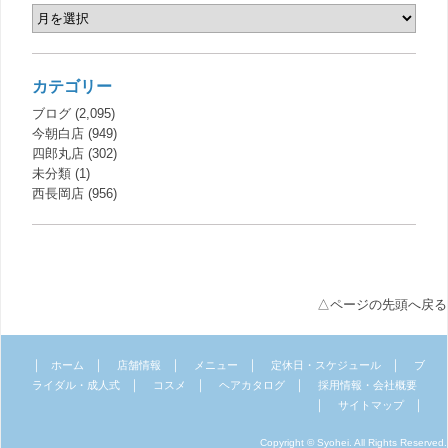
カテゴリー
ブログ
(2,095)
今朝白店
(949)
四郎丸店
(302)
未分類
(1)
西長岡店
(956)
△ページの先頭へ戻る
｜
｜
｜
｜
｜
ホーム
店舗情報
メニュー
定休日・スケジュール
ブ
｜
｜
｜
ライダル・成人式
コスメ
ヘアカタログ
採用情報・会社概要
｜
｜
サイトマップ
Copyright © Syohei. All Rights Reserved.