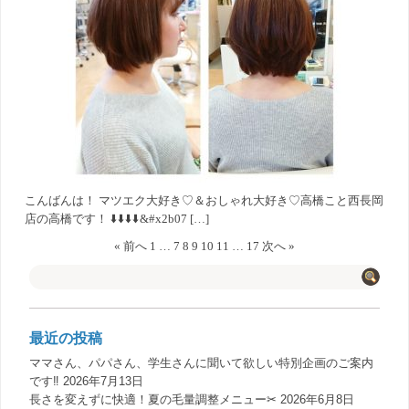
こんばんは！ マツエク大好き♡＆おしゃれ大好き♡高橋こと西長岡
店の高橋です！ ⬇️⬇️⬇️⬇️&#x2b07 […]
« 前へ
1
…
7
8
9
10
11
…
17
次へ »
最近の投稿
ママさん、パパさん、学生さんに聞いて欲しい特別企画のご案内
です‼️
2026年7月13日
長さを変えずに快適！夏の毛量調整メニュー✂︎
2026年6月8日