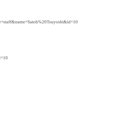
l?type=staff&name=Satoh%20Tsuyoshi&id=10
id=10