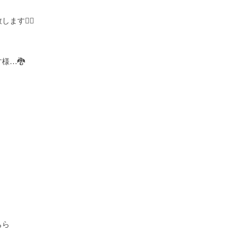
す🙇‍♂️
様…🐉
ちら