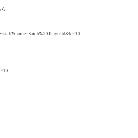
ちら
l?type=staff&name=Satoh%20Tsuyoshi&id=10
id=10