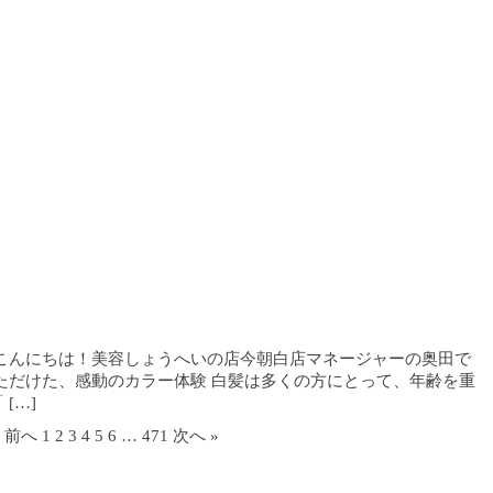
こんにちは！美容しょうへいの店今朝白店マネージャーの奥田で
ただけた、感動のカラー体験 白髪は多くの方にとって、年齢を重
[…]
« 前へ
1
2
3
4
5
6
…
471
次へ »