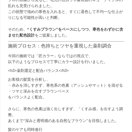
乱れも見受けられました。
この状態で強めの寒色を入れると、すぐに退色して不均一な仕上が
りになる可能性が高いと判断。
そのため、
“くすみブラウン”をベースにしつつ、寒色をわずかに含
ませた配色設計
をご提案しました。
施術プロセス：色持ちとツヤを重視した薬剤調合
今回の施術では「匠カラー」ならではの視点で、
以下のようなプロセスで丁寧にカラー設計を行いました。
<h3>薬剤選定と配合バランス</h3>
お客様の髪質を分析し、
・赤みを消しすぎず、寒色系の色素（アッシュやマット）を混ぜる
・ツヤと深みを出すブラウンベース
をバランスよく配合。
さらに、寒色の色素は強く出しすぎず、「くすみ感」を出すよう調
整。
あくまで“深みと透明感のある自然なブラウン”を目指しました。
髪のケアも同時進行