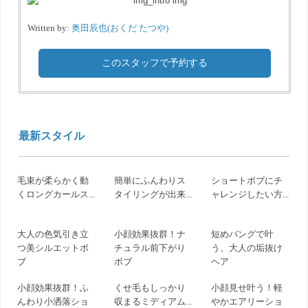
Written by:
奥田辰也(おくだ たつや)
このスタッフで予約する
最新スタイル
毛束が柔らかく動
簡単にふんわりス
ショートボブにチ
くロングカールス...
タイリングが出来...
ャレンジしたい方...
大人の色気引き立
小顔効果抜群！ナ
短めバングで叶
つ美シルエットボ
チュラル前下がり
う、大人の垢抜け
ブ
ボブ
ヘア
小顔効果抜群！ふ
くせ毛もしっかり
小顔見せ叶う！軽
んわり小洒落ショ
収まるミディアム...
やかエアリーショ