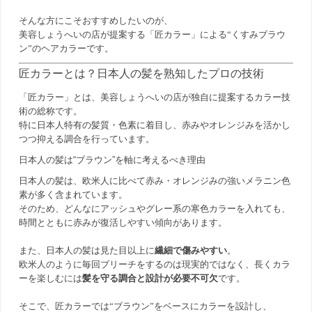
そんな方にこそおすすめしたいのが、
美容しょうへいの店が提案する「匠カラー」による“くすみブラウ
ン”のヘアカラーです。
匠カラーとは？日本人の髪を熟知したプロの技術
「匠カラー」とは、美容しょうへいの店が独自に提案するカラー技
術の総称です。
特に日本人特有の髪質・色素に着目し、赤みやオレンジみを活かし
つつ抑える調合を行っています。
日本人の髪は“ブラウン”を軸に考えるべき理由
日本人の髪は、欧米人に比べて赤み・オレンジみの強いメラニン色
素が多く含まれています。
そのため、どんなにアッシュやグレー系の寒色カラーを入れても、
時間とともに赤みが復活しやすい傾向があります。
また、日本人の髪は見た目以上に
繊細で傷みやすい
。
欧米人のように毎回ブリーチをするのは現実的ではなく、長くカラ
ーを楽しむには
髪を守る調合と設計が必要不可欠
です。
そこで、匠カラーでは“ブラウン”をベースにカラーを設計し、