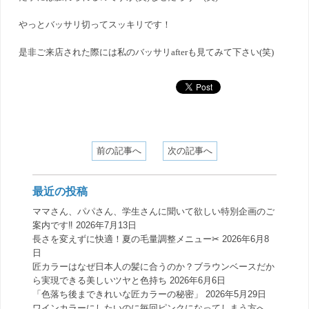
やっとバッサリ切ってスッキリです！
是非ご来店された際には私のバッサリafterも見てみて下さい(笑)
前の記事へ
次の記事へ
最近の投稿
ママさん、パパさん、学生さんに聞いて欲しい特別企画のご
案内です‼️
2026年7月13日
長さを変えずに快適！夏の毛量調整メニュー✂︎
2026年6月8
日
匠カラーはなぜ日本人の髪に合うのか？ブラウンベースだか
ら実現できる美しいツヤと色持ち
2026年6月6日
「色落ち後まできれいな匠カラーの秘密」
2026年5月29日
ワインカラーにしたいのに毎回ピンクになってしまう方へ