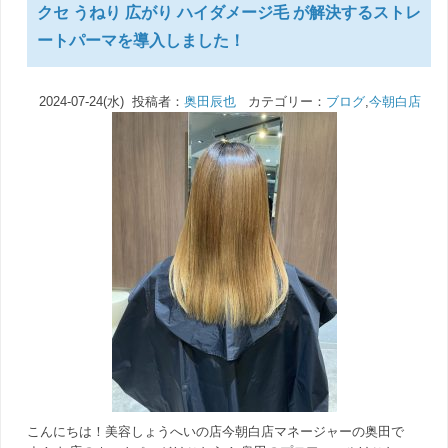
クセ うねり 広がり ハイダメージ毛 が解決するストレ
ートパーマを導入しました！
2024-07-24(水) 投稿者：
奥田辰也
カテゴリー：
ブログ
,
今朝白店
こんにちは！美容しょうへいの店今朝白店マネージャーの奥田で