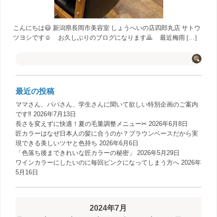
こんにちは😃 新潟県長岡市美容室 しょうへいの店四郎丸店 サトウ
ツヨシです☺ お久しぶりのブログになります🙇 最近梅雨 […]
最近の投稿
ママさん、パパさん、学生さんに聞いて欲しい特別企画のご案内
です‼️
2026年7月13日
長さを変えずに快適！夏の毛量調整メニュー✂︎
2026年6月8日
匠カラーはなぜ日本人の髪に合うのか？ブラウンベースだから実
現できる美しいツヤと色持ち
2026年6月6日
「色落ち後まできれいな匠カラーの秘密」
2026年5月29日
ワインカラーにしたいのに毎回ピンクになってしまう方へ
2026年
5月16日
2024年7月