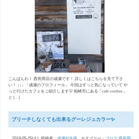
こんばんわ！ 西長岡店の成瀬です！ 詳しくはこちらを見て下さ
い！ ↓↓↓ 「成瀬のプロフィール」 今回はずっと気になっていて や
っと行けたカフェをご紹介します💡 柏崎市にある「cafe confine」
と […]
ブリーチしなくても出来るグーレジュカラー✨
2019-05-25(土) 投稿者：
成瀬妃生路
カテゴリー：
ブログ
,
西長岡