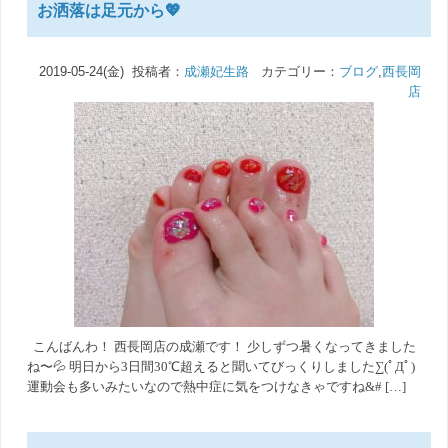
お洒落は足元から💖
2019-05-24(金) 投稿者：
成瀬妃生路
カテゴリー：
ブログ
,
西長岡
店
こんばんわ！ 西長岡店の成瀬です！ 少しずつ暑くなってきました
ね〜💦 明日から3日間30℃超えると聞いてびっくりしました∑(ﾟДﾟ)
運動会も多いみたいなので熱中症に気をつけなきゃですね&# […]