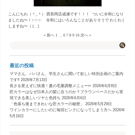
こんにちわ（＾_＾） 西長岡店成瀬です！！！ ついに令和になり
ましたね〜！✨✨✨ 令和にはいろんなことがありそうで わくわく
しますね〜（ […]
« 前へ
1
…
6
7
8
9
10
次へ »
最近の投稿
ママさん、パパさん、学生さんに聞いて欲しい特別企画のご案内
です‼️
2026年7月13日
長さを変えずに快適！夏の毛量調整メニュー✂︎
2026年6月8日
匠カラーはなぜ日本人の髪に合うのか？ブラウンベースだから実
現できる美しいツヤと色持ち
2026年6月6日
「色落ち後まできれいな匠カラーの秘密」
2026年5月29日
ワインカラーにしたいのに毎回ピンクになってしまう方へ
2026年
5月16日