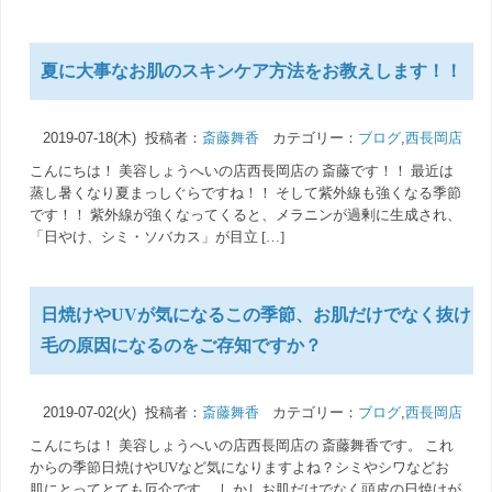
夏に大事なお肌のスキンケア方法をお教えします！！
2019-07-18(木) 投稿者：
斎藤舞香
カテゴリー：
ブログ
,
西長岡店
こんにちは！ 美容しょうへいの店西長岡店の 斎藤です！！ 最近は
蒸し暑くなり夏まっしぐらですね！！ そして紫外線も強くなる季節
です！！ 紫外線が強くなってくると、メラニンが過剰に生成され、
「日やけ、シミ・ソバカス」が目立 […]
日焼けやUVが気になるこの季節、お肌だけでなく抜け
毛の原因になるのをご存知ですか？
2019-07-02(火) 投稿者：
斎藤舞香
カテゴリー：
ブログ
,
西長岡店
こんにちは！ 美容しょうへいの店西長岡店の 斎藤舞香です。 これ
からの季節日焼けやUVなど気になりますよね？シミやシワなどお
肌にとってとても厄介です。 しかしお肌だけでなく頭皮の日焼けが