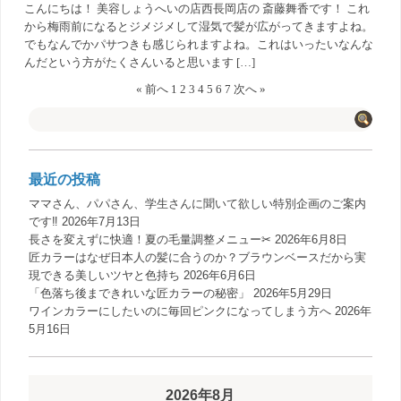
こんにちは！ 美容しょうへいの店西長岡店の 斎藤舞香です！ これ
から梅雨前になるとジメジメして湿気で髪が広がってきますよね。
でもなんでかパサつきも感じられますよね。これはいったいなんな
んだという方がたくさんいると思います […]
« 前へ
1
2
3
4
5
6
7
次へ »
最近の投稿
ママさん、パパさん、学生さんに聞いて欲しい特別企画のご案内
です‼️
2026年7月13日
長さを変えずに快適！夏の毛量調整メニュー✂︎
2026年6月8日
匠カラーはなぜ日本人の髪に合うのか？ブラウンベースだから実
現できる美しいツヤと色持ち
2026年6月6日
「色落ち後まできれいな匠カラーの秘密」
2026年5月29日
ワインカラーにしたいのに毎回ピンクになってしまう方へ
2026年
5月16日
2026年8月