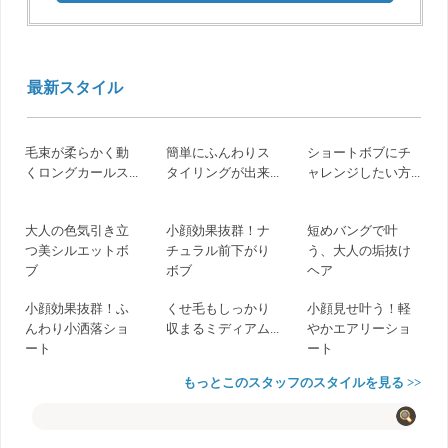
最新スタイル
毛束が柔らかく動
簡単にふんわりス
ショートボブにチ
くロングカールス...
タイリングが出来...
ャレンジしたい方...
大人の色気引き立
小顔効果抜群！ナ
短めバングで叶
つ美シルエットボ
チュラル前下がり
う、大人の垢抜け
ブ
ボブ
ヘア
小顔効果抜群！ふ
くせ毛もしっかり
小顔見せ叶う！軽
んわり小洒落ショ
収まるミディアム...
やかエアリーショ
ート
ート
もっとこのスタッフのスタイルを見る >>