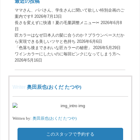
最近の投稿
ママさん、パパさん、学生さんに聞いて欲しい特別企画のご
案内です‼️
2026年7月13日
長さを変えずに快適！夏の毛量調整メニュー✂︎
2026年6月8
日
匠カラーはなぜ日本人の髪に合うのか？ブラウンベースだか
ら実現できる美しいツヤと色持ち
2026年6月6日
「色落ち後まできれいな匠カラーの秘密」
2026年5月29日
ワインカラーにしたいのに毎回ピンクになってしまう方へ
2026年5月16日
Writer
奥田辰也(おくだ たつや)
Written by:
奥田辰也(おくだ たつや)
このスタッフで予約する