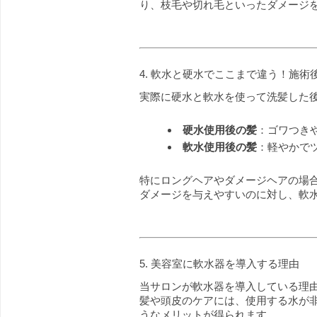
り、枝毛や切れ毛といったダメージ
4. 軟水と硬水でここまで違う！施術
実際に硬水と軟水を使って洗髪した
硬水使用後の髪
：ゴワつき
軟水使用後の髪
：軽やかで
特にロングヘアやダメージヘアの場
ダメージを与えやすいのに対し、軟
5. 美容室に軟水器を導入する理由
当サロンが軟水器を導入している理
髪や頭皮のケアには、使用する水が
うなメリットが得られます。