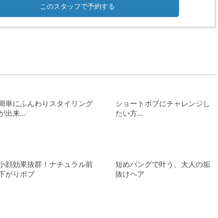
このスタッフで予約する
簡単にふんわりスタイリング
ショートボブにチャレンジし
が出来...
たい方...
小顔効果抜群！ナチュラル前
短めバングで叶う、大人の垢
下がりボブ
抜けヘア