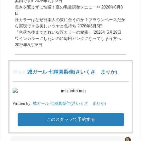
案内です‼️
2026年7月13日
長さを変えずに快適！夏の毛量調整メニュー✂︎
2026年6月8
日
匠カラーはなぜ日本人の髪に合うのか？ブラウンベースだか
ら実現できる美しいツヤと色持ち
2026年6月6日
「色落ち後まできれいな匠カラーの秘密」
2026年5月29日
ワインカラーにしたいのに毎回ピンクになってしまう方へ
2026年5月16日
Writer
城ガール 七種真梨佳(さいくさ まりか)
Written by:
城ガール 七種真梨佳(さいくさ まりか)
このスタッフで予約する