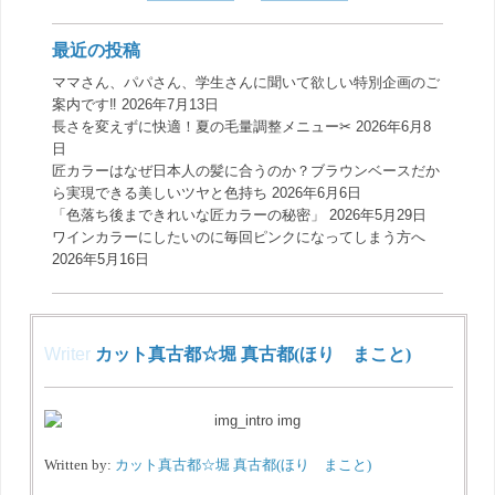
最近の投稿
ママさん、パパさん、学生さんに聞いて欲しい特別企画のご
案内です‼️
2026年7月13日
長さを変えずに快適！夏の毛量調整メニュー✂︎
2026年6月8
日
匠カラーはなぜ日本人の髪に合うのか？ブラウンベースだか
ら実現できる美しいツヤと色持ち
2026年6月6日
「色落ち後まできれいな匠カラーの秘密」
2026年5月29日
ワインカラーにしたいのに毎回ピンクになってしまう方へ
2026年5月16日
Writer
カット真古都☆堀 真古都(ほり まこと)
Written by:
カット真古都☆堀 真古都(ほり まこと)