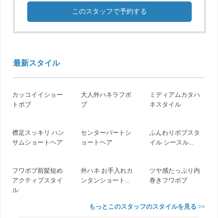
このスタッフで予約する
最新スタイル
カッコイイショー
大人外ハネラフボ
ミディアムカタハ
トボブ
ブ
ネスタイル
襟足スッキリ ハン
センターパートシ
ふんわりボブスタ
サムショートヘア
ョートヘア
イル シースル...
フワボブ前髪短め
外ハネ お手入れカ
ツヤ感たっぷり内
アクティブスタイ
ンタンショート...
巻きフワボブ
ル
もっとこのスタッフのスタイルを見る >>