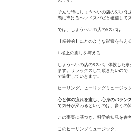
んです。
そんな時にしょうへいの店のSスパ
態に導けるヘッドスパだと確信して
では、しょうへいの店のSスパは
【精神的】にどのような影響を与え
1.極上の癒しを与える
しょうへいの店のSスパ。体験した
ます。リラックスして頂きたいので
で施術していきます。
ヒーリング、ヒーリングミュージッ
心と体の疲れを癒し、心身のバラン
て気分が変わるというのは、多くの
この事実に基づき、科学的知見を参
このヒーリングミュージック。