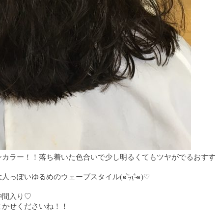
ンカラー！！落ち着いた色合いで少し明るくてもツヤがでるおすす
いゆるめのウェーブスタイル(๑⁼̴̀д⁼̴́๑)♡
仲間入り♡
まかせくださいね！！