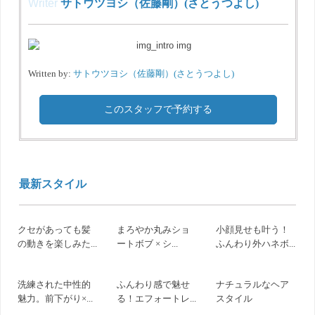
Writer
サトウツヨシ（佐藤剛）(さとうつよし)
Written by:
サトウツヨシ（佐藤剛）(さとうつよし)
このスタッフで予約する
最新スタイル
クセがあっても髪
まろやか丸みショ
小顔見せも叶う！
の動きを楽しみた...
ートボブ × シ...
ふんわり外ハネボ...
洗練された中性的
ふんわり感で魅せ
ナチュラルなヘア
魅力。前下がり×...
る！エフォートレ...
スタイル