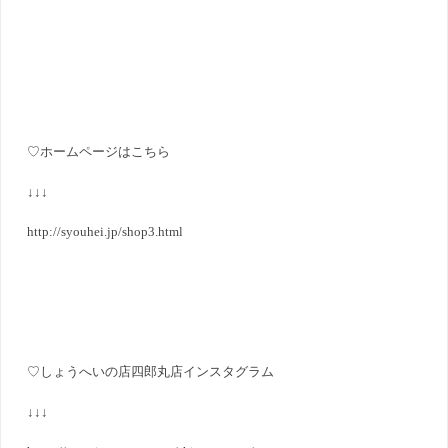
♡ホームページはこちら
↓↓↓
http://syouhei.jp/shop3.html
♡しょうへいの店四郎丸店インスタグラム
↓↓↓