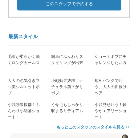
このスタッフで予約する
最新スタイル
毛束が柔らかく動
簡単にふんわりス
ショートボブにチ
くロングカールス...
タイリングが出来...
ャレンジしたい方...
大人の色気引き立
小顔効果抜群！ナ
短めバングで叶
つ美シルエットボ
チュラル前下がり
う、大人の垢抜け
ブ
ボブ
ヘア
小顔効果抜群！ふ
くせ毛もしっかり
小顔見せ叶う！軽
んわり小洒落ショ
収まるミディアム...
やかエアリーショ
ート
ート
もっとこのスタッフのスタイルを見る >>