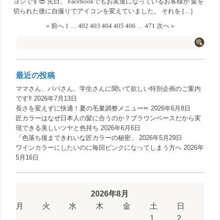
ヨシです😎 先日、 Facebookでもお友達になっているお客様が 髪を
切られた後に自撮りでアイコンを変えていました。 それを […]
« 前へ
1
…
402
403
404
405
406
…
471
次へ »
最近の投稿
ママさん、パパさん、学生さんに聞いて欲しい特別企画のご案内
です‼️
2026年7月13日
長さを変えずに快適！夏の毛量調整メニュー✂︎
2026年6月8日
匠カラーはなぜ日本人の髪に合うのか？ブラウンベースだから実
現できる美しいツヤと色持ち
2026年6月6日
「色落ち後まできれいな匠カラーの秘密」
2026年5月29日
ワインカラーにしたいのに毎回ピンクになってしまう方へ
2026年
5月16日
2026年8月
月
火
水
木
金
土
日
1
2