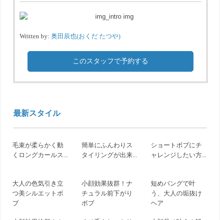
Written by:
奥田辰也(おくだ たつや)
このスタッフで予約する
最新スタイル
毛束が柔らかく動
簡単にふんわりス
ショートボブにチ
くロングカールス...
タイリングが出来...
ャレンジしたい方...
大人の色気引き立
小顔効果抜群！ナ
短めバングで叶
つ美シルエットボ
チュラル前下がり
う、大人の垢抜け
ブ
ボブ
ヘア