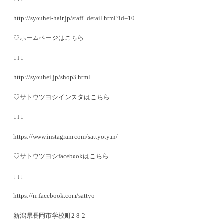
http://syouhei-hair.jp/staff_detail.html?id=10
♡
ホームページはこちら
↓↓↓
http://syouhei.jp/shop3.html
♡
サトウツヨシインスタはこちら
↓↓↓
https://www.instagram.com/sattyotyan/
♡
サトウツヨシ
facebook
はこちら
↓↓↓
https://m.facebook.com/sattyo
新潟県長岡市学校町
2-8-2