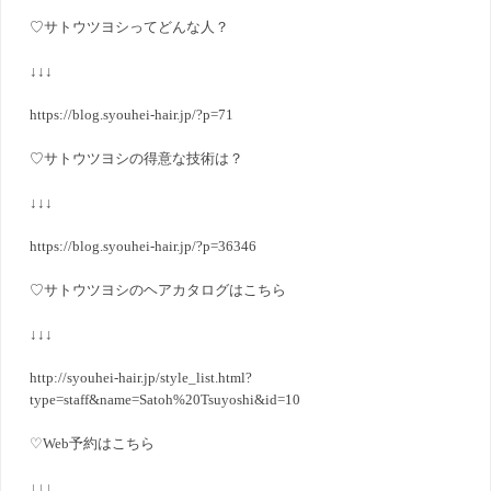
♡
サトウツヨシってどんな人？
↓↓↓
https://blog.syouhei-hair.jp/?p=71
♡
サトウツヨシの得意な技術は？
↓↓↓
https://blog.syouhei-hair.jp/?p=36346
♡
サトウツヨシのヘアカタログはこちら
↓↓↓
http://syouhei-hair.jp/style_list.html?
type=staff&name=Satoh%20Tsuyoshi&id=10
♡Web
予約はこちら
↓↓↓