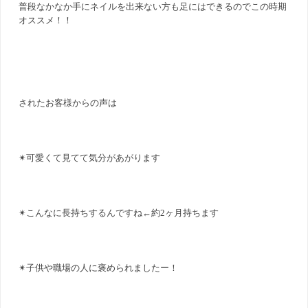
普段なかなか手にネイルを出来ない方も足にはできるのでこの時期
オススメ！！
されたお客様からの声は
✴︎可愛くて見てて気分があがります
✴︎こんなに長持ちするんですね←約2ヶ月持ちます
✴︎子供や職場の人に褒められましたー！