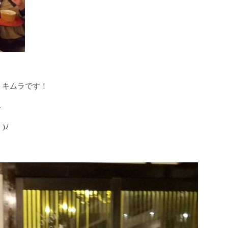
トキムラです！
←
)ﾉ