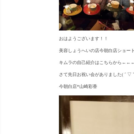
おはようございます！！
美容しょうへいの店今朝白店ショー
キムラの自己紹介はこちらから←←
さて先日お祝い会がありました( ´ ▽ ` 
今朝白店*山崎彩香