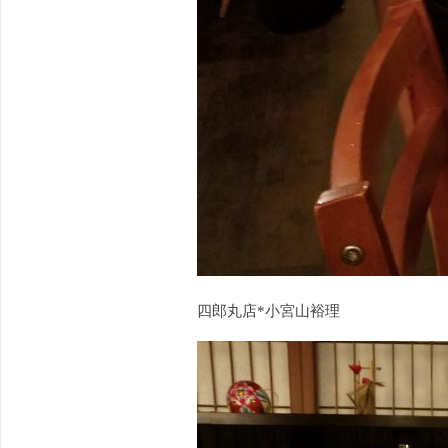
四郎丸店*小宮山裕理