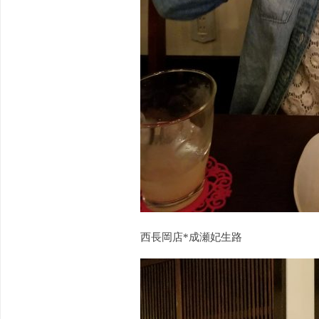
西長岡店*成瀬妃生路