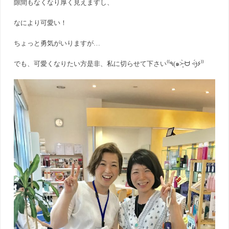
隙間もなくなり厚く見えますし、
なにより可愛い！
ちょっと勇気がいりますが…
でも、可愛くなりたい方是非、私に切らせて下さい⁽⁽٩(๑˃̶͈̀ ᗨ ˂̶͈́)۶⁾⁾