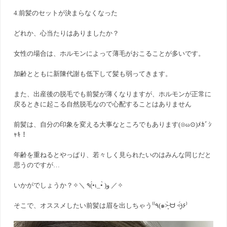
4.前髪のセットが決まらなくなった
どれか、心当たりはありましたか？
女性の場合は、ホルモンによって薄毛がおこることが多いです。
加齢とともに新陳代謝も低下して髪も弱ってきます。
また、出産後の脱毛でも前髪が薄くなりますが、ホルモンが正常に
戻るときに起こる自然脱毛なので心配することはありません
前髪は、自分の印象を変える大事なところでもあります(⊙︎ω⊙︎)ﾒｶﾞｼ
ｬｷ！
年齢を重ねるとやっぱり、若々しく見られたいのはみんな同じだと
思うのですが…
いかがでしょうか？✧︎＼ ٩(•́ι_•̀ )و ／✧︎
そこで、オススメしたい前髪は眉を出しちゃう⁽⁽٩(๑˃̶͈̀ ᗨ ˂̶͈́)۶⁾