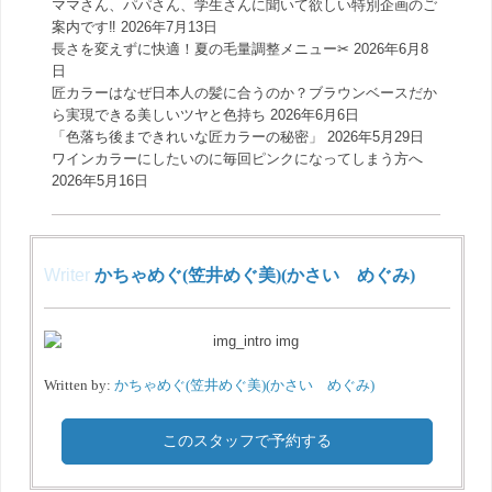
ママさん、パパさん、学生さんに聞いて欲しい特別企画のご
案内です‼️
2026年7月13日
長さを変えずに快適！夏の毛量調整メニュー✂︎
2026年6月8
日
匠カラーはなぜ日本人の髪に合うのか？ブラウンベースだか
ら実現できる美しいツヤと色持ち
2026年6月6日
「色落ち後まできれいな匠カラーの秘密」
2026年5月29日
ワインカラーにしたいのに毎回ピンクになってしまう方へ
2026年5月16日
Writer
かちゃめぐ(笠井めぐ美)(かさい めぐみ)
Written by:
かちゃめぐ(笠井めぐ美)(かさい めぐみ)
このスタッフで予約する