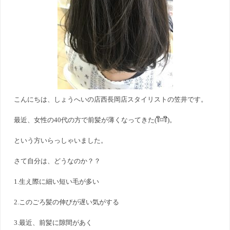
こんにちは、しょうへいの店西長岡店スタイリストの笠井です。
最近、女性の40代の方で前髪が薄くなってきた(꒦ິ⌑︎꒦ີ)。
という方いらっしゃいました。
さて自分は、どうなのか？？
1.生え際に細い短い毛が多い
2.このごろ髪の伸びが遅い気がする
3.最近、前髪に隙間があく