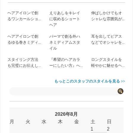
ヘアアイロンで創
えりあしをキレイ
伸ばしかけでもオ
るワンカールショ...
に収めるショート
シャレな雰囲気が...
ヘア
ヘアアイロンで創
パーマで創る外ハ
耳を出してピアス
るゆる巻きミディ...
ネミディアムスタ
などでオシャレを...
イル
スタイリング方法
『希望のヘアカラ
ロングスタイルを
も完璧にお伝えし...
ーにしたい方』へ...
軽やかに魅せるヘ...
もっとこのスタッフのスタイルを見る >>
2026年8月
月
火
水
木
金
土
日
1
2