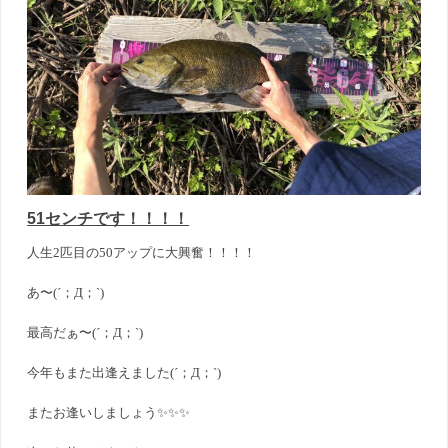
51センチです！！！！
人生2匹目の50アップに大興奮！！！！
あ〜(´；Д；`)
最高だぁ〜(´；Д；`)
今年もまた出逢えました(´；Д；`)
またお逢いしましょう✨✨✨