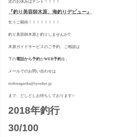
次のお休みはナント！！！！
『釣り美容師木原、海釣りデビュー』
乞うご期待！！！！！！！！
釣り美容師木原と釣りしませんか⁉️
木原ガイドサービスのご予約、ご相談は
下の
電話から予約
か
WEB予約
を。
メールでのお問い合わせは
nishinagaoka@syouhei.jp
まで、どしどしお待ちしております✨
2018年釣行
30/100