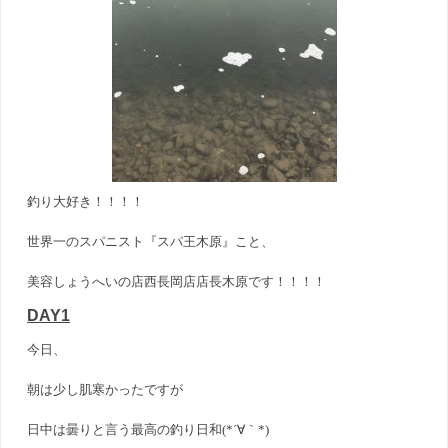
釣り大好き！！！！
世界一のスパニスト『スパ王木原』こと、
美容しょうへいの店西長岡店店長木原です！！！！
DAY1
今日、
朝は少し肌寒かったですが
日中は曇りと言う最高の釣り日和(*´∀｀*)