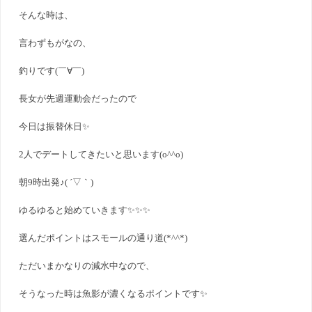
そんな時は、
言わずもがなの、
釣りです(￣∀￣)
長女が先週運動会だったので
今日は振替休日✨
2人でデートしてきたいと思います(o^^o)
朝9時出発♪( ´▽｀)
ゆるゆると始めていきます✨✨✨
選んだポイントはスモールの通り道(*^^*)
ただいまかなりの減水中なので、
そうなった時は魚影が濃くなるポイントです✨