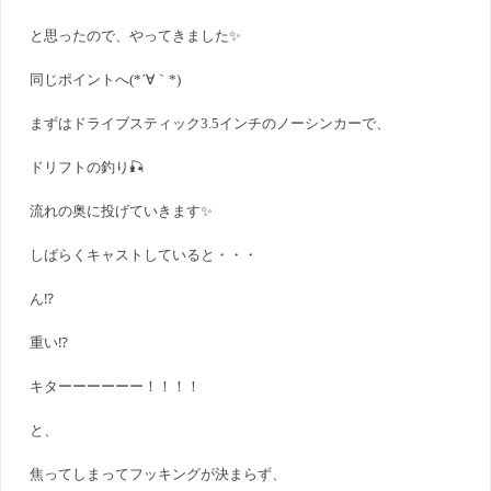
と思ったので、やってきました✨
同じポイントへ(*´∀｀*)
まずはドライブスティック3.5インチのノーシンカーで、
ドリフトの釣り🎣
流れの奥に投げていきます✨
しばらくキャストしていると・・・
ん⁉️
重い⁉️
キターーーーーー！！！！
と、
焦ってしまってフッキングが決まらず、