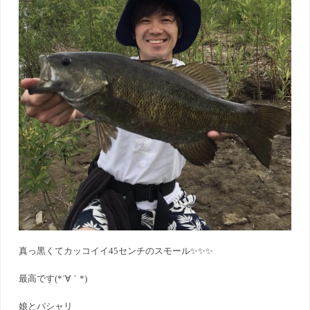
真っ黒くてカッコイイ45センチのスモール✨✨✨
最高です(*´∀｀*)
娘とパシャリ