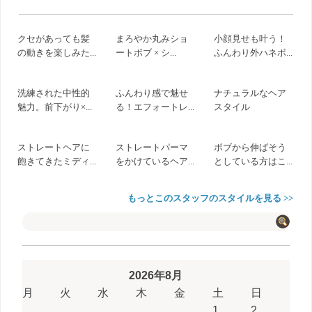
クセがあっても髪
まろやか丸みショ
小顔見せも叶う！
の動きを楽しみた...
ートボブ × シ...
ふんわり外ハネボ...
洗練された中性的
ふんわり感で魅せ
ナチュラルなヘア
魅力。前下がり×...
る！エフォートレ...
スタイル
ストレートヘアに
ストレートパーマ
ボブから伸ばそう
飽きてきたミディ...
をかけているヘア...
としている方はこ...
もっとこのスタッフのスタイルを見る >>
2026年8月
月
火
水
木
金
土
日
1
2