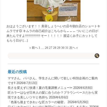
おはようございます！！ 美容しょうへいの店今朝白店のショートキ
ムラです😊 キムラの自己紹介はこちらから←←← ついにこの日が
来たんですよ‼‼‼‼‼‼‼‼‼ そー！！！！！ 渡辺くみ子にカットして
もらう日が […]
« 前へ
1
…
26
27
28
29
30
31
次へ »
最近の投稿
ママさん、パパさん、学生さんに聞いて欲しい特別企画のご案内
です‼️
2026年7月13日
長さを変えずに快適！夏の毛量調整メニュー✂︎
2026年6月8日
匠カラーはなぜ日本人の髪に合うのか？ブラウンベースだから実
現できる美しいツヤと色持ち
2026年6月6日
「色落ち後まできれいな匠カラーの秘密」
2026年5月29日
ワインカラーにしたいのに毎回ピンクになってしまう方へ
2026年