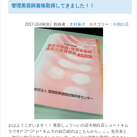
管理美容師資格取得してきました！！
2017-10-04(水) 投稿者：
木村麻夕
カテゴリー：
今朝白店
おはようございます！！ 美容しょうへいの店今朝白店ショートキム
ラです(* ॑꒳ ॑* )⋆* キムラの自己紹介はこちらから←←← 先月末と