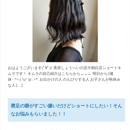
おはようございます(ﾟ∀ﾟ)ﾉ 美容しょうへいの店今朝白店ショートキ
ムラです！ キムラの自己紹介はこちらから←←← 明日から3連
休･:*+.( °ω° ))/.:+*. お出かけの人 のんびりする人 お子さんが秋休み
な人 […]
襟足の癖がすごい嫌いだけどショートにしたい！そん
なお悩みもらいました！！