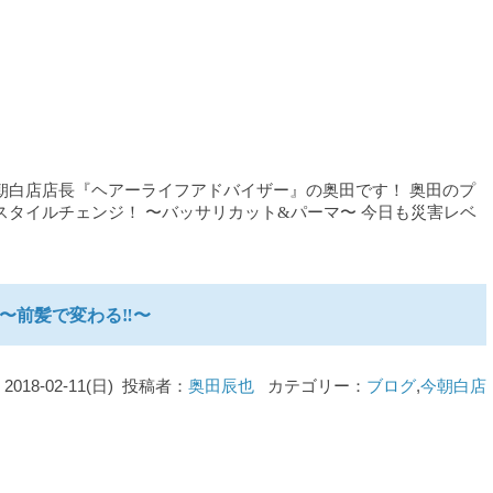
朝白店店長『ヘアーライフアドバイザー』の奥田です！ 奥田のプ
スタイルチェンジ！ 〜バッサリカット&パーマ〜 今日も災害レベ
〜前髪で変わる‼︎〜
2018-02-11(日) 投稿者：
奥田辰也
カテゴリー：
ブログ
,
今朝白店