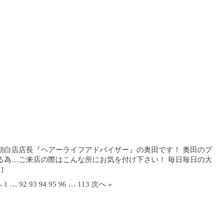
朝白店店長『ヘアーライフアドバイザー』の奥田です！ 奥田のプ
る為…ご来店の際はこんな所にお気を付け下さい！ 毎日毎日の大
]
へ
1
…
92
93
94
95
96
…
113
次へ »