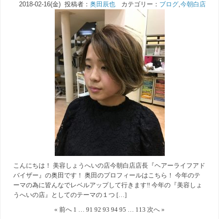
2018-02-16(金) 投稿者：
奥田辰也
カテゴリー：
ブログ
,
今朝白店
こんにちは！ 美容しょうへいの店今朝白店店長『ヘアーライフアド
バイザー』の奥田です！ 奥田のプロフィールはこちら！ 今年のテ
ーマの為に皆んなでレベルアップして行きます‼︎ 今年の『美容しょ
うへいの店』としてのテーマの１つ […]
« 前へ
1
…
91
92
93
94
95
…
113
次へ »