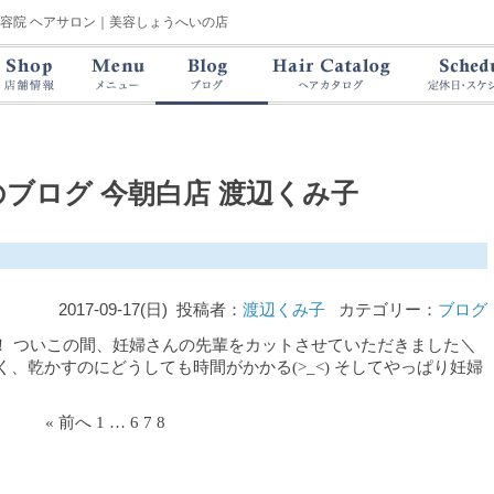
美容院 ヘアサロン｜美容しょうへいの店
のブログ
今朝白店 渡辺くみ子
2017-09-17(日) 投稿者：
渡辺くみ子
カテゴリー：
ブログ
！ ついこの間、妊婦さんの先輩をカットさせていただきました＼
つく、乾かすのにどうしても時間がかかる(>_<) そしてやっぱり妊婦
« 前へ
1
…
6
7
8