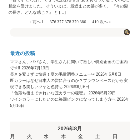
相談を受けました。 そういえば、最近まとめ髪が多く、 『今の髪
の長さ、どんな感じ？』 と […]
« 前へ
1
…
376
377
378
379
380
…
419
次へ »
最近の投稿
ママさん、パパさん、学生さんに聞いて欲しい特別企画のご案内
です‼️
2026年7月13日
長さを変えずに快適！夏の毛量調整メニュー✂︎
2026年6月8日
匠カラーはなぜ日本人の髪に合うのか？ブラウンベースだから実
現できる美しいツヤと色持ち
2026年6月6日
「色落ち後まできれいな匠カラーの秘密」
2026年5月29日
ワインカラーにしたいのに毎回ピンクになってしまう方へ
2026年
5月16日
2026年8月
月
火
水
木
金
土
日