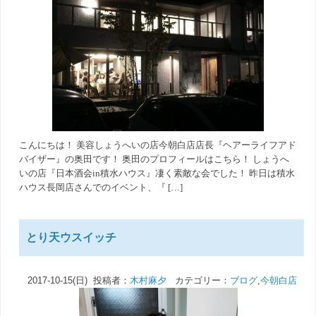
こんにちは！ 美容しょうへいの店今朝白店店長『ヘアーライフアド
バイザー』の奥田です！ 奥田のプロフィールはこちら！ しょうへ
いの店『日本酒会in積水ハウス』凄く素敵な会でした！ 昨日は積水
ハウス長岡店さんでのイベント、『 […]
とり天ウスイッチ
2017-10-15(日) 投稿者：
木村麻夕
カテゴリー：
ブログ
,
今朝白店