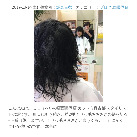
2017-10-14(土) 投稿者：
堀真古都
カテゴリー：
ブログ
,
西長岡店
こんばんは。 しょうへいの店西長岡店 カット☆真古都 スタイリス
トの堀です。 昨日に引き続き、第2弾 くせっ毛おおさきの髪を切る
^_^ 繰り返しますが、くせっ毛おおさきと言うくらい、 とにかく、
クセが強いのです。 本当に […]