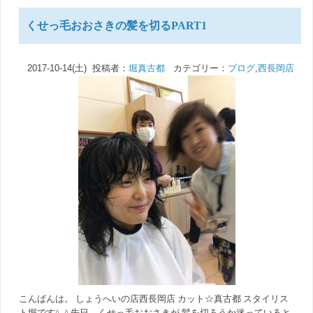
くせっ毛おおさきの髪を切るPART1
2017-10-14(土) 投稿者：
堀真古都
カテゴリー：
ブログ
,
西長岡店
こんばんは。 しょうへいの店西長岡店 カット☆真古都 スタイリス
ト堀です^_^ 先日、くせっ毛おおさきが 髪を切ろうか迷っていると