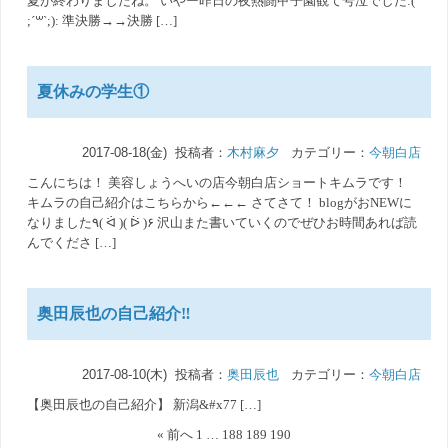
夏が終わりましたね。 いやー昨日の夜熱闘甲子園観て号泣でした:(
;´꒳`;): 準決勝→→決勝 […]
夏休みの学生①
2017-08-18(金) 投稿者：
木村麻夕
カテゴリー：
今朝白店
こんにちは！ 美容しょうへいの店今朝白店ショートキムラです！
キムラの自己紹介はこちらから←←← さてさて！ blogがおNEWに
なりました‪٩( ᐛ )( ᐖ )۶‬ 沢山また書いていくのでぜひお時間あれば読
んでくださ […]
奥田辰也の自己紹介‼︎
2017-08-10(木) 投稿者：
奥田辰也
カテゴリー：
今朝白店
【奥田辰也の自己紹介】 新潟&#x77 […]
« 前へ
1
…
188
189
190